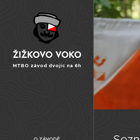
ŽIŽKOVO VOKO
MTBO závod dvojic na 6h
Sezn
O ZÁVODĚ