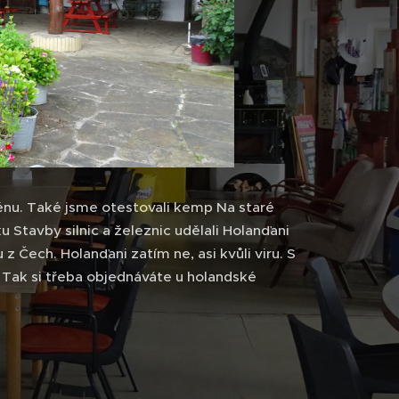
énu. Také jsme otestovali kemp Na staré
Stavby silnic a železnic udělali Holanďani
z Čech. Holanďani zatím ne, asi kvůli viru. S
ě. Tak si třeba objednáváte u holandské