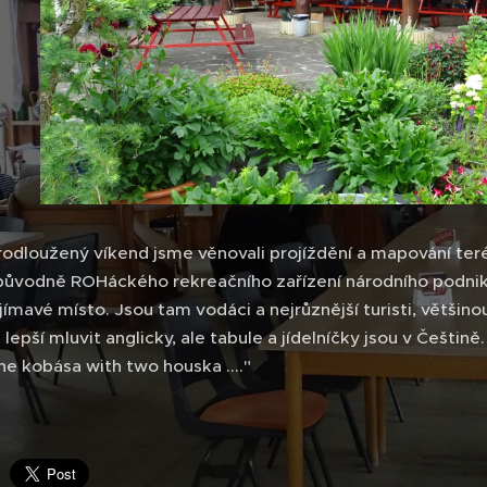
rodloužený víkend jsme věnovali projíždění a mapování ter
původně ROHáckého rekreačního zařízení národního podniku 
ímavé místo. Jsou tam vodáci a nejrůznější turisti, většinou 
 lepší mluvit anglicky, ale tabule a jídelníčky jsou v Češtin
ne kobása with two houska ...."