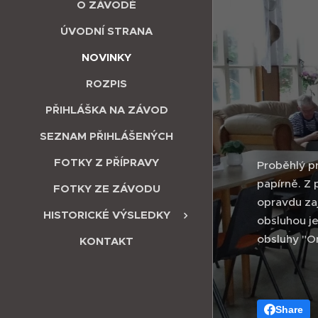
O ZÁVODĚ
ÚVODNÍ STRANA
NOVINKY
ROZPIS
PŘIHLÁŠKA NA ZÁVOD
SEZNAM PŘIHLÁŠENÝCH
FOTKY Z PŘÍPRAVY
Proběhlý p
papírně. Z 
FOTKY ZE ZÁVODU
opravdu zaj
HISTORICKÉ VÝSLEDKY
obsluhou je
obsluhy "O
KONTAKT
Share