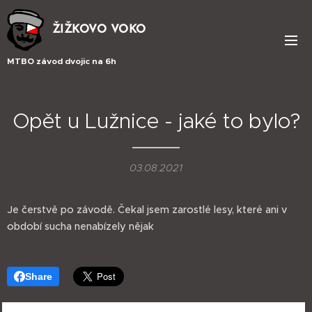
ŽIŽKOVO VOKO
MTBO závod dvojic na 6h
Opět u Lužnice - jaké to bylo?
03.08.2021
Je čerstvě po závodě. Čekal jsem zarostlé lesy, které ani v
období sucha nenabízely nějak
Share