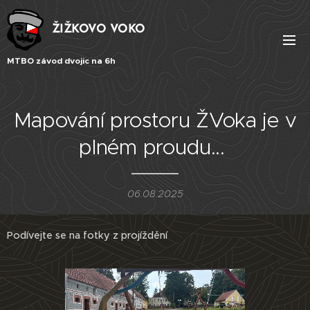
ŽIŽKOVO VOKO
MTBO závod dvojic na 6h
Mapování prostoru ŽVoka je v
plném proudu...
06.08.2025
Podívejte se na fotky z projíždění