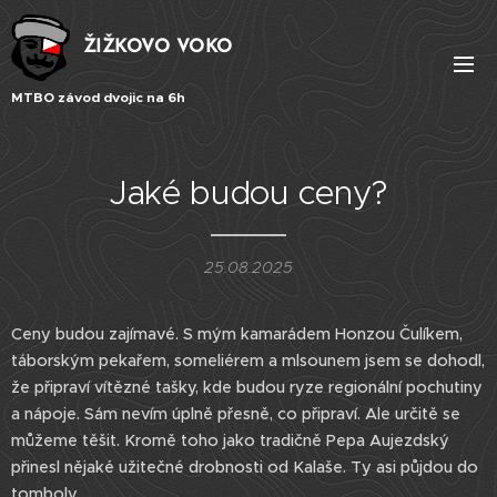
ŽIŽKOVO VOKO
MTBO závod dvojic na 6h
Jaké budou ceny?
25.08.2025
Ceny budou zajímavé. S mým kamarádem Honzou Čulíkem,
táborským pekařem, someliérem a mlsounem jsem se dohodl,
že připraví vítězné tašky, kde budou ryze regionální pochutiny
a nápoje. Sám nevím úplně přesně, co připraví. Ale určitě se
můžeme těšit. Kromě toho jako tradičně Pepa Aujezdský
přinesl nějaké užitečné drobnosti od Kalaše. Ty asi půjdou do
tomboly.