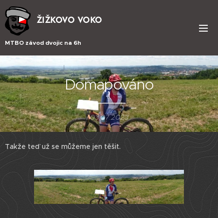
ŽIŽKOVO VOKO
MTBO závod dvojic na 6h
Domapováno
03.07.2023
Takže teď už se můžeme jen těšit.