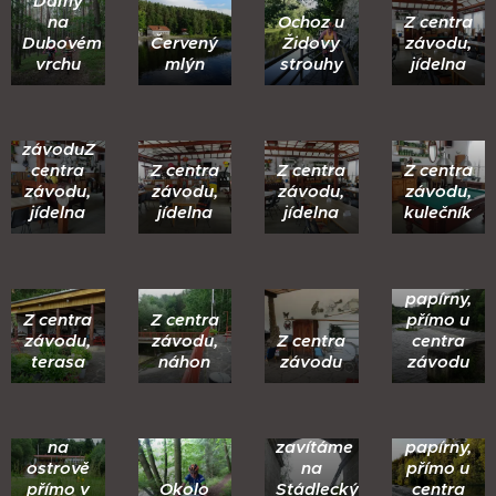
Dámy
na
Ochoz u
Z centra
Dubovém
Červený
Židovy
závodu,
vrchu
mlýn
strouhy
jídelna
Z centra
závoduZ
centra
Z centra
Z centra
Z centra
závodu,
závodu,
závodu,
závodu,
jídelna
jídelna
jídelna
kulečník
Jez u
Staré
papírny,
Z centra
Z centra
přímo u
závodu,
závodu,
Z centra
centra
terasa
náhon
závodu
závodu
Po třech
Stanová
letech
Jez u
louka
opět
Staré
na
zavítáme
papírny,
ostrově
na
přímo u
přímo v
Okolo
Stádlecký
centra