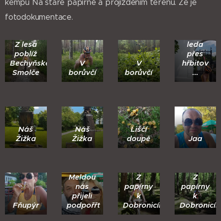
kempu Na staré papírně a projížděním terénu. Ze je
fotodokumentace.
Na
Prahu
Z lesa
leda
poblíž
přes
Bechyňské
V
V
hřbitov
Smolče
borůvčí
borůvčí
...
Náš
Náš
Liščí
Žižka
Žižka
doupě
Jaa
Jana s
Meldou
Z
Z
nás
papírny
papírny
přijeli
k
k
Fňupýr
podpořřt
Dobronicím
Dobronicí