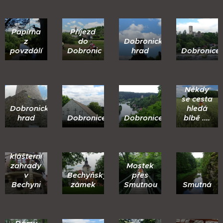
Papírna
Příjezd
z
do
Dobronický
povzdálí
Dobronic
hrad
Dobronice
Někdy
se cesta
Dobronický
hledá
hrad
Dobronice
Dobronice
blbě ....
Vila u
klášterní
zahrady
Mostek
v
Bechyňský
přes
Bechyni
zámek
Smutnou
Smutná