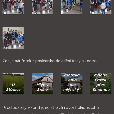
Zde je pár fotek z posledního doladění trasy a kontrol.
Zde
bude
Jedna z
kontrola
mnoha
"Kolo
Lávek
U
Mlýn v
kolo
přes
Stádlce
Srlíně
mlýnský"
Smutnou
Prodloužený víkend jsme strávili revizí holadnského